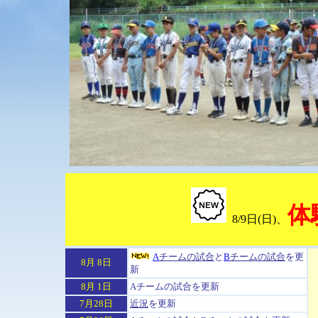
体
8/9日(日)、
A
チームの試合
と
B
チーム
の試合
を更
8
月 8日
新
8
月 1
日
Aチームの試合
を更新
7
月28日
近況
を
更新