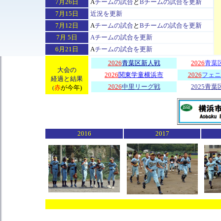
7月26日
A
チームの試合
と
Bチームの試合
を
更新
7
月15
日
近況
を
更新
7
月12日
A
チームの試合
と
Bチームの試合
を
更新
7
月 5日
Aチームの試合
を更新
6月21日
A
チームの試合
を
更新
2026
青葉区新人戦
2026
青葉
大会の
2026
関東学童横浜市
2026
フェニ
経過と結果
2026
中里リーグ戦
2025
青葉
赤
が今年)
(
2016
2017